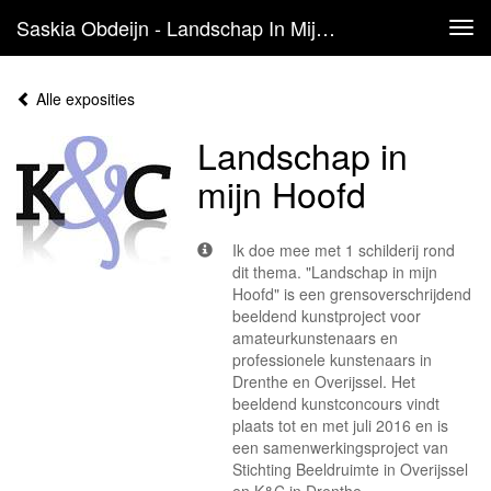
Saskia Obdeijn - Landschap In Mijn Hoofd
Tog
navi
Alle exposities
Landschap in
mijn Hoofd
Ik doe mee met 1 schilderij rond
dit thema. "Landschap in mijn
Hoofd" is een grensoverschrijdend
beeldend kunstproject voor
amateurkunstenaars en
professionele kunstenaars in
Drenthe en Overijssel. Het
beeldend kunstconcours vindt
plaats tot en met juli 2016 en is
een samenwerkingsproject van
Stichting Beeldruimte in Overijssel