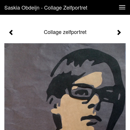
Saskia Obdeijn - Collage Zelfportret
Tog
navi
Collage zelfportret