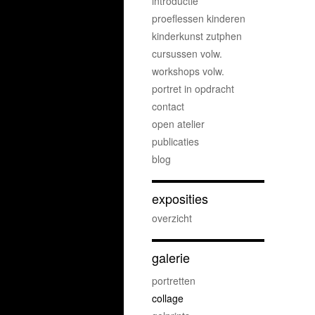
introductie
proeflessen kinderen
kinderkunst zutphen
cursussen volw.
workshops volw.
portret in opdracht
contact
open atelier
publicaties
blog
exposities
overzicht
galerie
portretten
collage