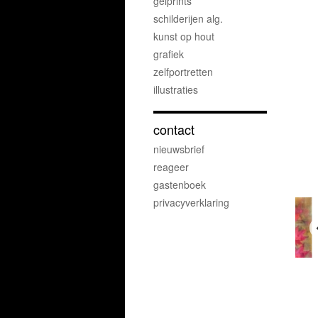
gelprints
schilderijen alg.
kunst op hout
grafiek
zelfportretten
illustraties
contact
nieuwsbrief
reageer
gastenboek
privacyverklaring