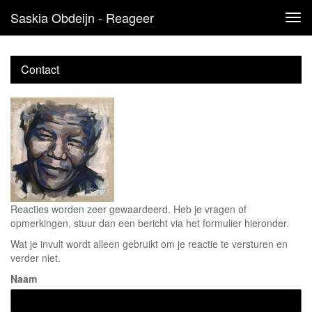
Saskia Obdeijn - Reageer
Tog
navi
Contact
Reacties worden zeer gewaardeerd. Heb je vragen of
opmerkingen, stuur dan een bericht via het formulier hieronder.
Wat je invult wordt alleen gebruikt om je reactie te versturen en
verder niet.
Naam