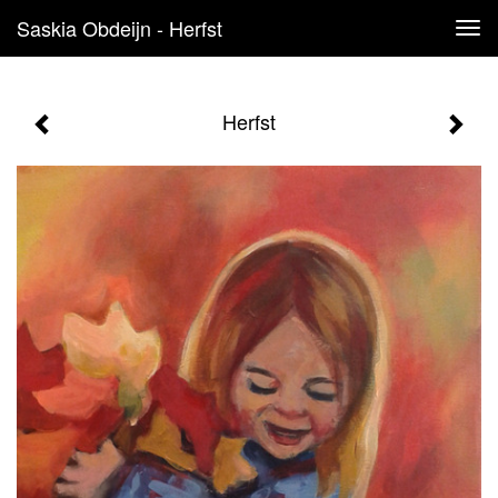
Saskia Obdeijn - Herfst
Tog
navi
Herfst