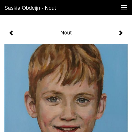
Saskia Obdeijn - Nout
Tog
navi
Nout