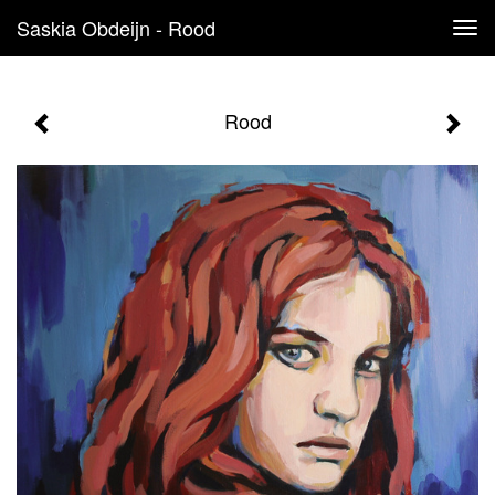
Saskia Obdeijn - Rood
Tog
navi
Rood